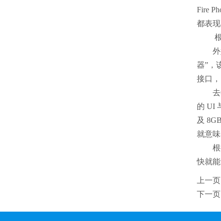
Fir
都表
根据外
外媒爆
器”，
接口，由
去年10
的 UI
及 8
就意
根据亚
快就能
上一页
下一页